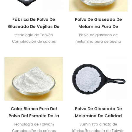
Fábrica De Polvo De
Polvo De Glaseado De
Glaseado De Vajillas De
Melamina Pura De
Melamina De Alta
Suministro De Fábrica
tecnología de Taiwán
Polvo de glaseado de
Pureza
De Huafu
Combinación de colores
melamina pura de buena
superior
calidad Combinación de
colores superior y tecnología
de Taiwán
Color Blanco Puro Del
Polvo De Glaseado De
Polvo Del Esmalte De La
Melamina De Calidad
Melamina
Alimentaria, Suministro
Tecnología de Taiwán/
Suministro directo de
De Fábrica
Combinación de colores
fábrica/tecnología de Taiwán