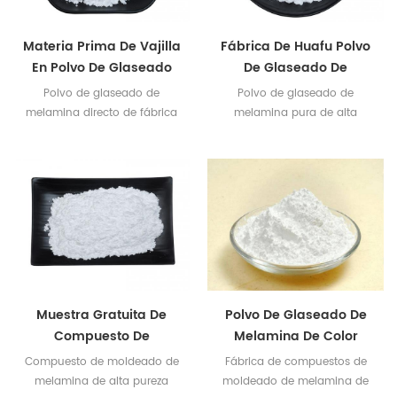
Materia Prima De Vajilla
Fábrica De Huafu Polvo
En Polvo De Glaseado
De Glaseado De
De Melamina Pura
Melamina Pura Para
Polvo de glaseado de
Polvo de glaseado de
Vajillas
melamina directo de fábrica
melamina pura de alta
Certificados SGS e Intertek
calidad para la producción
disponibles
de vajillas
Muestra Gratuita De
Polvo De Glaseado De
Compuesto De
Melamina De Color
Moldeado De Melamina
Brillante Y Hermoso
Compuesto de moldeado de
Fábrica de compuestos de
Para Vajillas
melamina de alta pureza
moldeado de melamina de