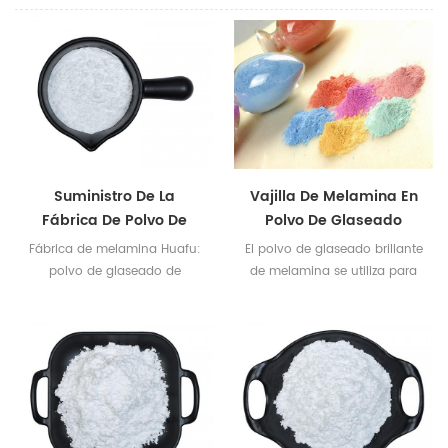
Suministro De La
Vajilla De Melamina En
Fábrica De Polvo De
Polvo De Glaseado
Glaseado De Melamina
Brillante
Fábrica de melamina Huafu:
El polvo de glaseado brillante
Huafu
polvo de glaseado de
de melamina se utiliza para
melamina de calidad 100%
hacer que la vajilla sea más
pura
brillante y brillante.