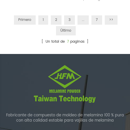
superior/ Rica experiencia en
Certificados SGS e Intertek
la industria de la melamina
2023
Primero
1
2
3
...
7
>>
Último
[ Un total de
7
paginas ]
Fabricante de compuesto de moldeo de melamina 100 % pura
con alta calidad estable para vajillas de melamina