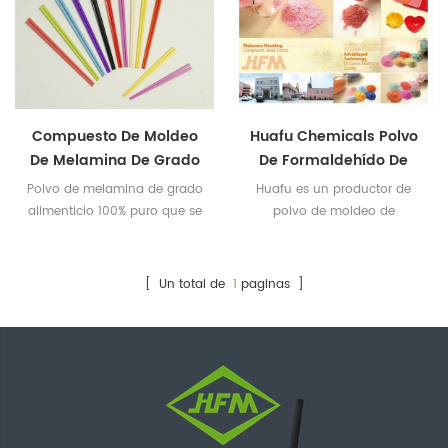
Compuesto De Moldeo
Huafu Chemicals Polvo
De Melamina De Grado
De Formaldehído De
Alimenticio 100 % Puro
Melamina De Grado
Polvo de melamina de grado
Huafu es un productor de
Alimenticio Puro
alimenticio 100% puro que se
polvo de moldeo de
utiliza para artículos de
melamina con más de 20
melamina en contacto con
años de experiencia con
alimentos.
tecnología de Taiwán. El
[ Un total de
1
paginas ]
polvo de moldeo de Huafu es
100% puro para vajilla.