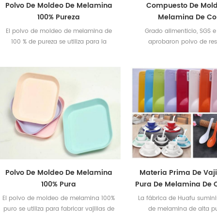
Polvo De Moldeo De Melamina
Compuesto De Mol
100% Pureza
Melamina De Co
El polvo de moldeo de melamina de
Grado alimenticio, SGS e 
100 % de pureza se utiliza para la
aprobaron polvo de res
fabricación de vajillas y utensilios de
melamina con 100% de 
cocina.
Polvo De Moldeo De Melamina
Materia Prima De Vaji
100% Pura
Pura De Melamina De 
Huafu
El polvo de moldeo de melamina 100%
La fábrica de Huafu sumini
puro se utiliza para fabricar vajillas de
de melamina de alta p