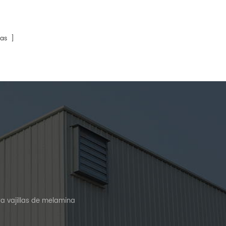
calidad
pura para vajillas de cocina infantiles,
s y soporte
Huafu Factory ha prestado servicio a
producción
un número cada vez mayor de
proveedores de vajillas de melamina
as ]
durante más de dos décadas.
a vajillas de melamina