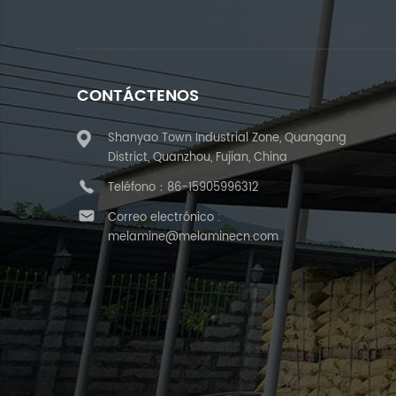
CONTÁCTENOS
Shanyao Town Industrial Zone, Quangang
District, Quanzhou, Fujian, China
Teléfono：
86-15905996312
Correo electrónico :
melamine@melaminecn.com