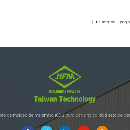
melamina de calidad alimentaria.
compuestos de moldeo: 
constante, colores vibrante
técnico confiable para su 
de vajilla.
[ Un total de
1
pagin
to de moldeo de melamina 100 % pura con alta calidad estable par