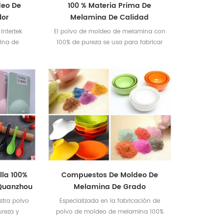
deo De
100 % Materia Prima De
lor
Melamina De Calidad
Alimentaria
Intertek
El polvo de moldeo de melamina con
ina de
100% de pureza se usa para fabricar
pureza
vajillas de melamina de calidad
alimentaria.
lla 100%
Compuestos De Moldeo De
Quanzhou
Melamina De Grado
Alimentario Para Vajilla Infantil
stra polvo
Especializada en la fabricación de
ureza y
polvo de moldeo de melamina 100%