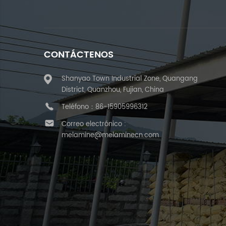
CONTÁCTENOS
Shanyao Town Industrial Zone, Quangang
District, Quanzhou, Fujian, China
Teléfono：
86-15905996312
Correo electrónico :
melamine@melaminecn.com