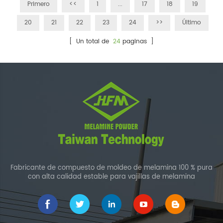
años.
Primero
<<
1
...
17
18
19
20
21
22
23
24
>>
Último
[ Un total de
24
paginas ]
Fabricante de compuesto de moldeo de melamina 100 % pura
con alta calidad estable para vajillas de melamina