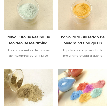
plástico.
Polvo Puro De Resina De
Polvo Para Glaseado De
Moldeo De Melamina
Melamina Código HS
HFM
El polvo de resina de moldeo
El polvo para glaseado de
de melamina pura HFM se
melamina ayuda a que la
usa ampliamente para
vajilla de melamina luzca y
producir hermosas vajillas de
brille.
melamina y utensilios de
cocina.