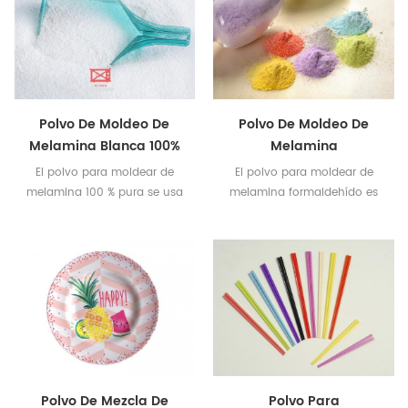
Polvo De Moldeo De
Polvo De Moldeo De
Melamina Blanca 100%
Melamina
Pura
Formaldehído
El polvo para moldear de
El polvo para moldear de
melamina 100 % pura se usa
melamina formaldehído es
ampliamente para fabricar
muy útil para hacer
cubiertos y vajillas de
diferentes tipos de vajilla que
melamina .
son los favoritos de los
clientes.
Polvo De Mezcla De
Polvo Para