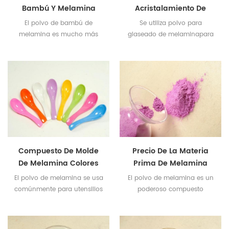
Bambú Y Melamina
Acristalamiento De
Para Contacto Con
Melamina Lg220 En
El polvo de bambú de
Se utiliza polvo para
Alimentos
China
melamina es mucho más
glaseado de melaminapara
popular en la vajilla infantil
poner en la vajilla o en el
debido a su característica
papel adhesivo para que la
degradable.
vajilla brille.
Compuesto De Molde
Precio De La Materia
De Melamina Colores
Prima De Melamina
Personalizados
El polvo de melamina se usa
El polvo de melamina es un
Disponibles
comúnmente para utensilios
poderoso compuesto
de cocina como platos,
orgánico que se utiliza como
platos, tazones, vasos, jarras.
materia prima perfecta para
fabricar productos de