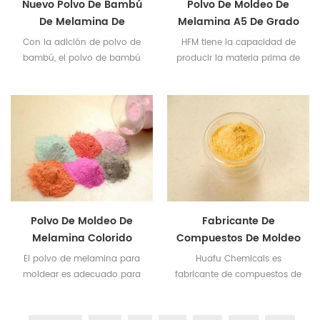
Nuevo Polvo De Bambú
Polvo De Moldeo De
De Melamina De
Melamina A5 De Grado
Materia Prima
Alimenticio 100%
Con la adición de polvo de
HFM tiene la capacidad de
bambú, el polvo de bambú
producir la materia prima de
de melamina es mucho más
vajilla de melamina
popular.
correspondiente de acuerdo
con las características del
proceso del producto de
Tanzania.
Polvo De Moldeo De
Fabricante De
Melamina Colorido
Compuestos De Moldeo
De Melamina En China
El polvo de melamina para
Huafu Chemicals es
moldear es adecuado para
fabricante de compuestos de
hacer platos coloridos,
moldeo de melamina en
vajillas y necesidades diarias.
China desde hace más de 20